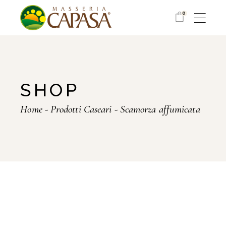
Skip
to
0
the
content
SHOP
Home
Prodotti Caseari
Scamorza affumicata